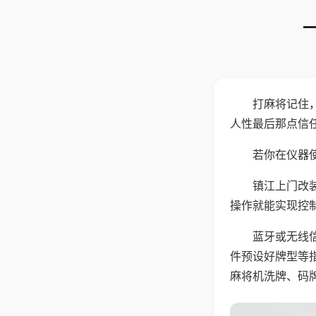
打麻将记住
人性最后那点信
若你在仪器使
镇江上门改
操作就能实现控
蓝牙或无线
件预设好牌型等
麻将机洗牌、码