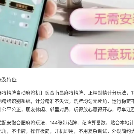
及特色;
麻将精牌自动麻将机】契合南昌麻将精牌、正精副精计分玩法，1
地精牌识别系统，计分精准不失误，洗牌均匀无死角，运行稳定
计公平公正，朋友休闲、邻里对局，玩得放心赢得开心，尽享江
适配安徽合肥麻将玩法，144张带花牌，花牌算番数，贴合本地
死角，不卡牌，操作极简，开机即用，不用复杂调试，外观简约