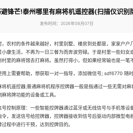
巧避锋芒!泰州哪里有麻将机遥控器(扫描仪识别牌
发布时间：2026年08月07日
村，农村的条件越来越好，村里别墅、楼房到处都是，家家户户
过小康生活，不再为一日三餐为而奔波劳碌。于是村里一些妇女
到村里的麻将馆去打麻将。虽然打得小，但如果经常输也是一笔
用上需要帮助，想获取一对一指导，添加微信号; sdf6770 随时
麻将机遥控器;普通麻将机程序控牌器一般是指通过一些无需对麻
制麻将牌功能的设备或工具。
信号控制原理：一些智能控牌器通过蓝牙或无线信号与手机等设
指令，发送信号给控牌器，控牌器接收到信号后驱动内部微型电
牌过程中进行干预，达到控牌目的。