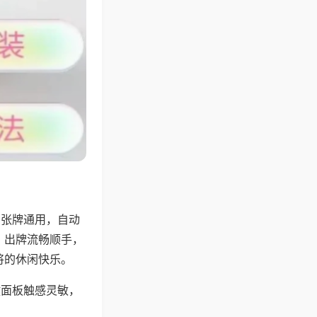
6张牌通用，自动
，出牌流畅顺手，
将的休闲快乐。
键面板触感灵敏，