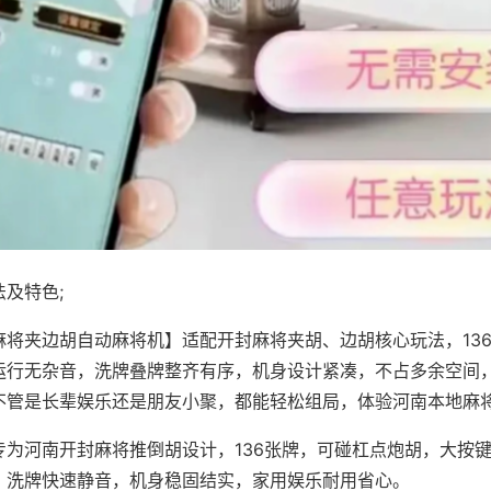
及特色;
麻将夹边胡自动麻将机】适配开封麻将夹胡、边胡核心玩法，13
运行无杂音，洗牌叠牌整齐有序，机身设计紧凑，不占多余空间
不管是长辈娱乐还是朋友小聚，都能轻松组局，体验河南本地麻
专为河南开封麻将推倒胡设计，136张牌，可碰杠点炮胡，大按
，洗牌快速静音，机身稳固结实，家用娱乐耐用省心。