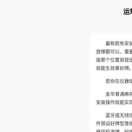
运
最新款免安
放哪都可以、重要
座那个位置就按
就能生效拿好牌
若你在仪器使
金华普通麻
安装操作就能实
蓝牙或无线
件预设好牌型等
麻将机洗牌、码