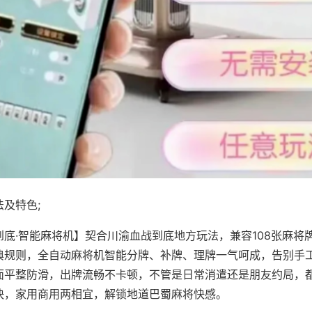
及特色;
到底·智能麻将机】契合川渝血战到底地方玩法，兼容108张麻将
典规则，全自动麻将机智能分牌、补牌、理牌一气呵成，告别手
面平整防滑，出牌流畅不卡顿，不管是日常消遣还是朋友约局，
快，家用商用两相宜，解锁地道巴蜀麻将快感。