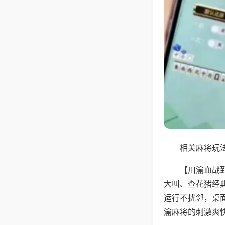
相关麻将玩法
【川渝血战
大叫、查花猪经
运行不扰邻，桌
渝麻将的刺激爽