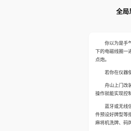
全局
你以为是手
下的电磁线圈一
点炮。
若你在仪器使
舟山上门改
操作就能实现控
蓝牙或无线
件预设好牌型等
麻将机洗牌、码