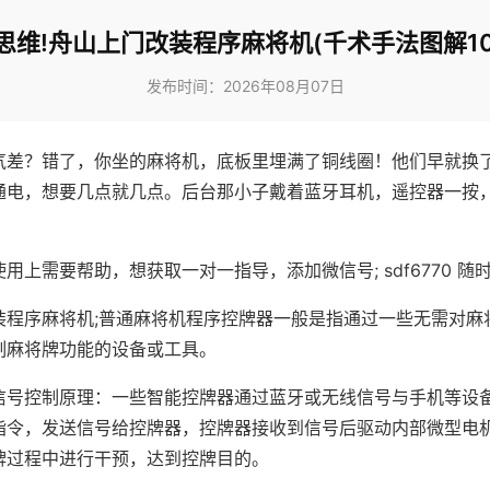
思维!舟山上门改装程序麻将机(千术手法图解10
发布时间：2026年08月07日
气差？错了，你坐的麻将机，底板里埋满了铜线圈！他们早就换
通电，想要几点就几点。后台那小子戴着蓝牙耳机，遥控器一按
用上需要帮助，想获取一对一指导，添加微信号; sdf6770 随时
装程序麻将机;普通麻将机程序控牌器一般是指通过一些无需对麻
制麻将牌功能的设备或工具。
信号控制原理：一些智能控牌器通过蓝牙或无线信号与手机等设
指令，发送信号给控牌器，控牌器接收到信号后驱动内部微型电
牌过程中进行干预，达到控牌目的。