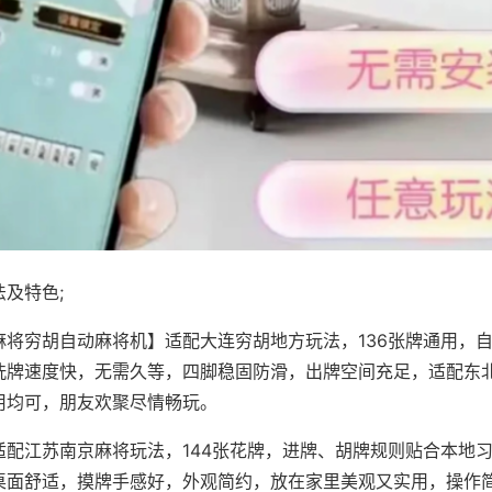
及特色;
麻将穷胡自动麻将机】适配大连穷胡地方玩法，136张牌通用，
洗牌速度快，无需久等，四脚稳固防滑，出牌空间充足，适配东
用均可，朋友欢聚尽情畅玩。
适配江苏南京麻将玩法，144张花牌，进牌、胡牌规则贴合本地
桌面舒适，摸牌手感好，外观简约，放在家里美观又实用，操作