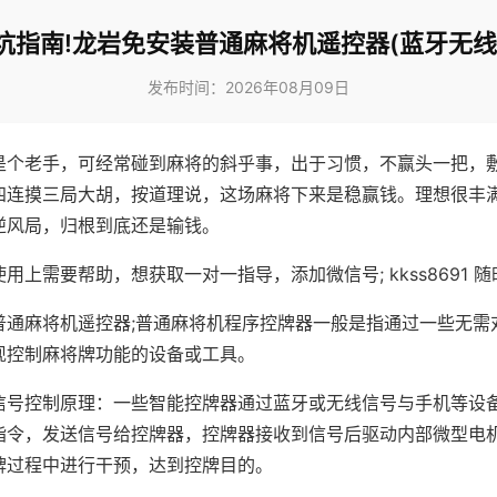
坑指南!龙岩免安装普通麻将机遥控器(蓝牙无线
发布时间：2026年08月09日
是个老手，可经常碰到麻将的斜乎事，出于习惯，不赢头一把，
四连摸三局大胡，按道理说，这场麻将下来是稳赢钱。理想很丰
逆风局，归根到底还是输钱。
用上需要帮助，想获取一对一指导，添加微信号; kkss8691 随
普通麻将机遥控器;普通麻将机程序控牌器一般是指通过一些无需
现控制麻将牌功能的设备或工具。
信号控制原理：一些智能控牌器通过蓝牙或无线信号与手机等设
指令，发送信号给控牌器，控牌器接收到信号后驱动内部微型电
牌过程中进行干预，达到控牌目的。