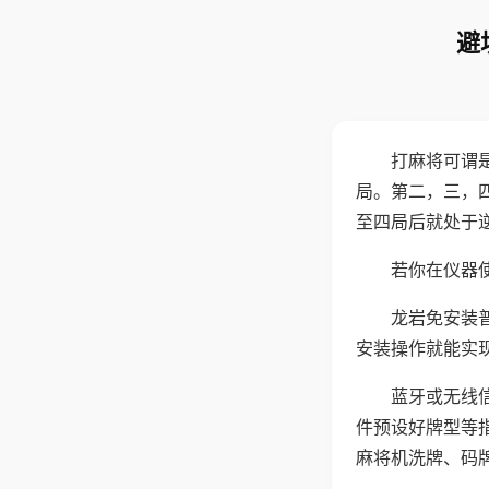
避
打麻将可谓
局。第二，三，
至四局后就处于
若你在仪器使
龙岩免安装
安装操作就能实
蓝牙或无线
件预设好牌型等
麻将机洗牌、码