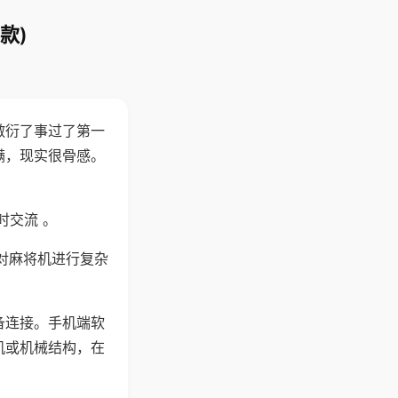
款)
敷衍了事过了第一
满，现实很骨感。
时交流 。
对麻将机进行复杂
备连接。手机端软
机或机械结构，在