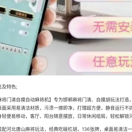
及特色;
麻将门清自摸自动麻将机】专为邯郸麻将门清、自摸胡玩法打造，
桌面采用易清洁材质，污渍一擦即净，打理超方便，静音运行不
身轻便易移动，客厅、阳台随意摆放，日常休闲组局，轻松解锁
适配河北唐山麻将玩法，经典吃碰杠胡，136张牌，桌面易清洁