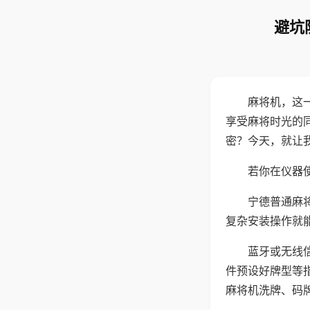
避坑
麻将机，这
享受麻将时光的
密？今天，就让
若你在仪器使
宁德普通麻
复杂安装操作就
蓝牙或无线
件预设好牌型等
麻将机洗牌、码