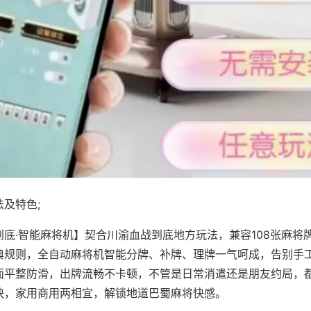
及特色;
到底·智能麻将机】契合川渝血战到底地方玩法，兼容108张麻将
典规则，全自动麻将机智能分牌、补牌、理牌一气呵成，告别手
面平整防滑，出牌流畅不卡顿，不管是日常消遣还是朋友约局，
快，家用商用两相宜，解锁地道巴蜀麻将快感。