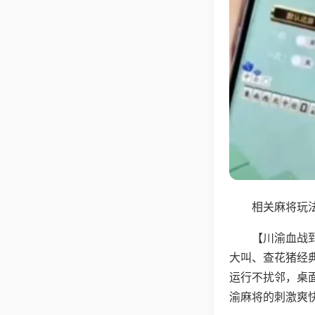
相关麻将玩法
【川渝血战
大叫、查花猪经
运行不扰邻，桌
渝麻将的刺激爽