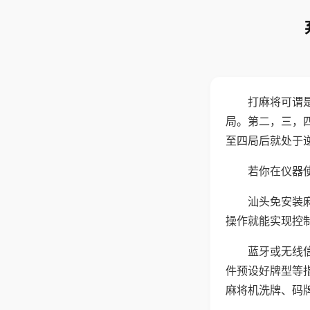
打麻将可谓
局。第二，三，
至四局后就处于
若你在仪器使
汕头免安装
操作就能实现控
蓝牙或无线
件预设好牌型等
麻将机洗牌、码