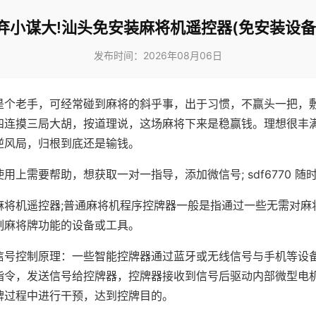
弃小谋大!汕头免安装麻将机遥控器(免安装设备
发布时间：2026年08月06日
是个老手，可经常碰到麻将的斜乎事，出于习惯，不赢头一把，
四连摸三局大胡，按道理说，这场麻将下来是稳赢钱。理想很丰
逆风局，归根到底还是输钱。
用上需要帮助，想获取一对一指导，添加微信号; sdf6770 随时
麻将机遥控器;普通麻将机程序控牌器一般是指通过一些无需对麻
制麻将牌功能的设备或工具。
信号控制原理：一些智能控牌器通过蓝牙或无线信号与手机等设
指令，发送信号给控牌器，控牌器接收到信号后驱动内部微型电
牌过程中进行干预，达到控牌目的。