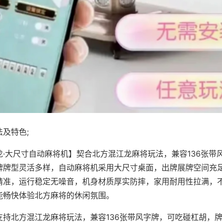
及特色;
龙·大尺寸自动麻将机】契合北方混江龙麻将玩法，兼容136张带
牌牌型灵活多样，自动麻将机采用大尺寸桌面，出牌展牌空间充
精准，运行稳定无噪音，机身材质厚实防摔，家用耐用性拉满，
能畅快体验北方麻将的休闲氛围。
支持北方混江龙麻将玩法，兼容136张带风字牌，可吃碰杠胡，