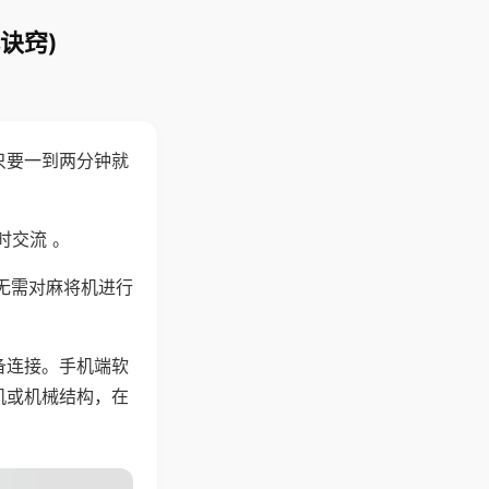
诀窍)
只要一到两分钟就
。
时交流 。
无需对麻将机进行
备连接。手机端软
机或机械结构，在