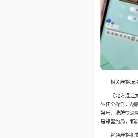
相关麻将玩法
【北方混江
碰杠全操作，胡
娱乐，洗牌快速
是邻里约局，都
普通麻将机