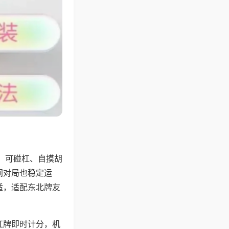
，可碰杠、自摸胡
间对局也稳定运
适，适配东北牌友
杠牌即时计分，机