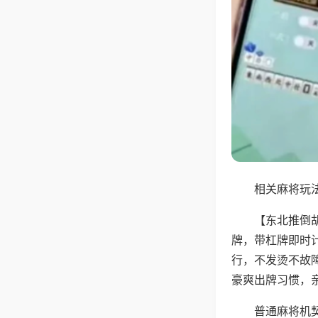
相关麻将玩法
【东北推倒
牌，带杠牌即时
行，不发烫不故
豪爽出牌习惯，
普通麻将机