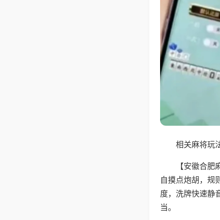
相关麻将玩法
【安徽合肥
自摸点炮胡，规
度，洗牌快速静
当。