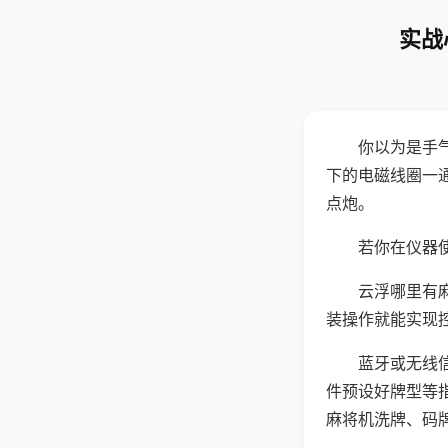
实战
你以为是手
下的电磁线圈一
点炮。
若你在仪器使
云浮哪里有
装操作就能实现
蓝牙或无线
件预设好牌型等
麻将机洗牌、码