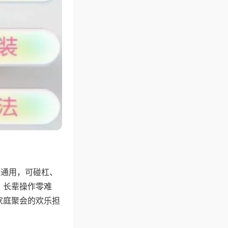
牌通用，可碰杠、
，长辈操作零难
家庭聚会的欢乐担