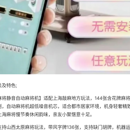
及特色;
麻将静音自动麻将机】适配上海敲麻地方玩法，144张含花牌麻
则，自动麻将机超低噪音机芯，适合都市居家环境，机身轻奢精
上海麻将慢节奏休闲韵味，亲友小聚惬意十足。
支持山西太原麻将玩法，带风字牌136张，支持缺门胡牌，机器